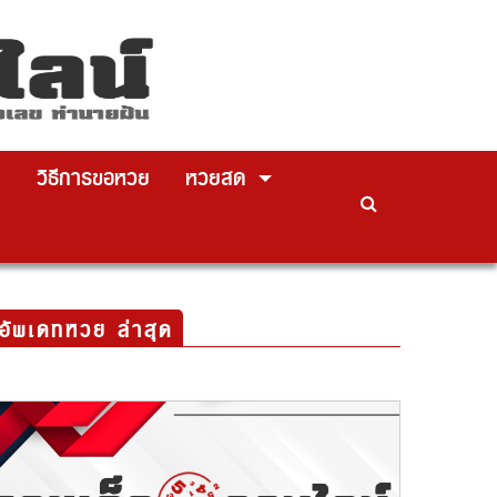
ย
วิธีการขอหวย
หวยสด
อัพเดทหวย ล่าสุด