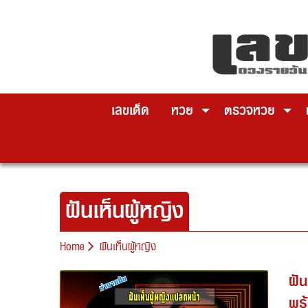
Skip
to
content
เลขเด็ด
หวย
ตรวจหวย
ฝันเห็นผู้หญิง
Home
ฝันเห็นผู้หญิง
ฝั
พร้