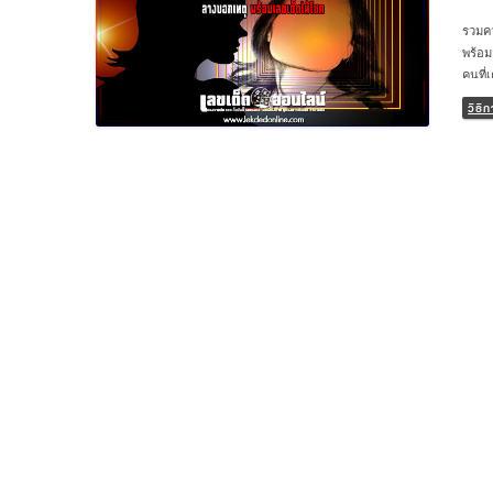
รวมคว
พร้อม
คนที่
นี้มา
วิธ
หญิงแ
จนถึง
ซื้อต
คาถาป
ลักษม
ทำนาย
กำลัง
หรือญ
เรื่อ
ขาดมื
แปลกห