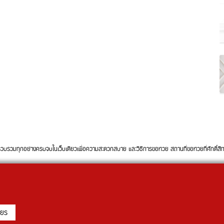
ทุกอย่างครบจบในเว็บเดียวเพื่อความสะดวกสบาย และวิธีการขอหวย สถานที่ขอหวยที่ศักดิ์สิทธิ์ใ
ียร