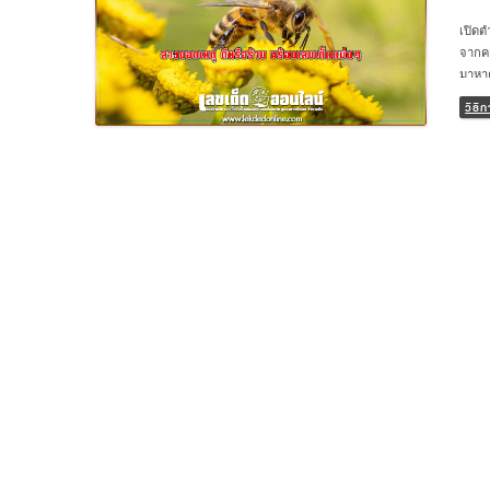
เปิดต
จากควา
มาหาค
อะไรไ
วิธ
บอกเห
ฝันเห
เห็นผ
เห็นผ
และคอ
ด้วยต
ความร
ลองโฟ