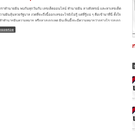
ำราทำนายฝัน พบกันทุกวันกับ เลขเด็ดออนไลน์ ทำนายฝัน ลางสังหรณ์ และหาเลขเด็ด
มฝันลุ้นหวยรัฐบาล งวดที่จะถึงนี้ออกเลขอะไรยังไม่รู้ แต่ที่รู้แน่ ๆ คือเข้ามาที่นี่ ตั้งใจ
ำทำนายฝันความหมาย หรือลางบอกเหตุ ฝันเห็นผึ้งจะมีความหมายว่าอย่างไร บ่งบอก
ด้บ้าง และหาเลขเด็ดรับทรัพย์งวดนี้ อย่ารอช้า ไปดูทำนายฝันเห็นผึ้ง กันเลย. ความฝัน
ีการขอหวย
ตุ ฝันแบบไหนที่เรียกว่าดี มีโชค จะเป็นเศรษฐี คาถาขอหวย สวดแล้วเฮง เพิ่มโชคลาภ
็นเลขเด็ด ให้ได้ ให้โดน 5 คาถาเรียกเงิน เรียกทรัพย์ ท่องก่อนซื้อหวย ค้าขายร่ำรวย ฝัน
ึ้ง ลางบอกเหตุ ดีหรือร้าย พร้อมแนวทางหาเลขเด็ดแม่น ๆ ฝันเห็นผึ้ง ชายหญิงคนไหนฝัน
ึ้งสีเหลืองน้ำตาลบินโฉบไปโฉบมา ทำนายว่า เร็ว ๆ นี้จะมีเพศตรงข้ามมาอุปถัมป์ค้ำชู
ยให้ความช่วยเหลือจนสามารถผ่านเรื่องต่าง ๆ ไปได้ด้วยดี ด้านการเงินให้จัดสรรค์
นเอง อย่าไว้ใจใครหรือให้ใครมาจัดการให้เด็ดขาด ถ้าไม่อยากโดนโกง คนโสดช่วงนี้
ักของคุณค่อนข้างนิ่ง พยายามอย่าโหยหาหรือไขว่คว้ามันมากไป จะทุกข์เอาซะเปล่า ๆ
กัสที่ตนเองเป็นหลัก มีความสุขให้ได้ด้วยตนเองจะดีกว่า […]