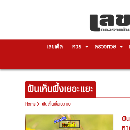
Skip
to
content
เลขเด็ด
หวย
ตรวจหวย
ฝันเห็นผึ้งเยอะแยะ
Home
ฝันเห็นผึ้งเยอะแยะ
ฝัน
หา