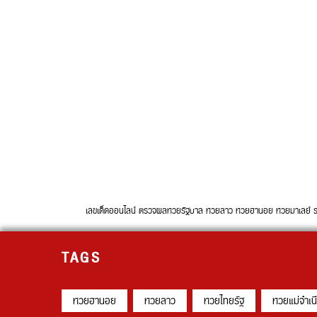
เลขเด็ดออนไลน์ ตรวจผลหวยรัฐบาล หวยลาว หวยฮานอย หวยมาเลย์ รวบรวม
TAGS
หวยฮานอย
หวยลาว
หวยไทยรัฐ
หวยแม่จำเน