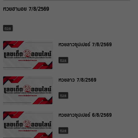
หวยฮานอย 7/8/2569
หวย
หวยลาวซุปเปอร์ 7/8/2569
หวย
หวยลาว 7/8/2569
หวย
หวยลาวซุปเปอร์ 6/8/2569
หวย