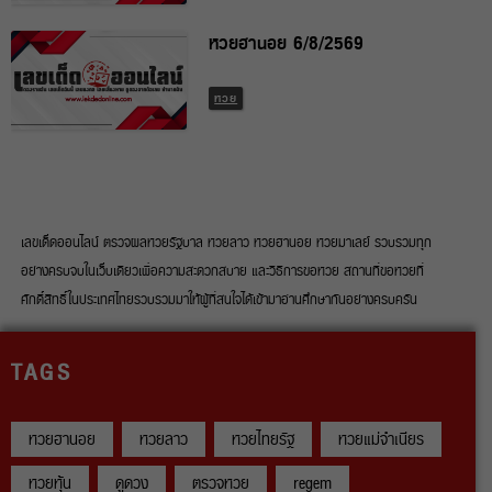
หวยฮานอย 6/8/2569
หวย
เลขเด็ดออนไลน์ ตรวจผลหวยรัฐบาล หวยลาว หวยฮานอย หวยมาเลย์ รวบรวมทุก
อย่างครบจบในเว็บเดียวเพื่อความสะดวกสบาย และวิธีการขอหวย สถานที่ขอหวยที่
ศักดิ์สิทธิ์ในประเทศไทยรวบรวมมาให้ผู้ที่สนใจได้เข้ามาอ่านศึกษากันอย่างครบครัน
TAGS
หวยฮานอย
หวยลาว
หวยไทยรัฐ
หวยแม่จำเนียร
หวยหุ้น
ดูดวง
ตรวจหวย
regem