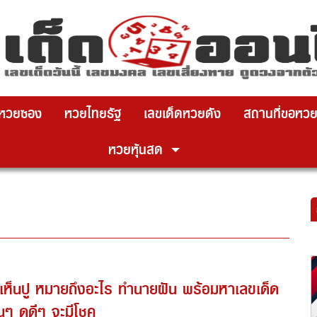
หวยซอง
หวยไทยรัฐ
เลขเด็ดหวยดัง
สถานที่ขอหว
หวยหุ้นสด
นเห็นปู หมายถึงอะไร ทำนายฝัน พร้อมหาเลขเด็ด
นๆ ดูดีๆ จะมีโชค