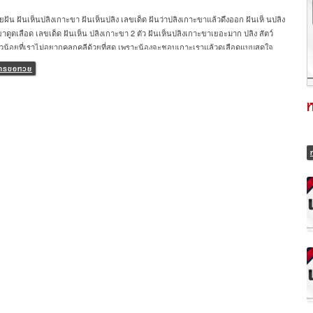
ฝัน ฝันเห็นปลิงเกาะขา ฝันเห็นปลิง เลขเด็ด ฝันว่าปลิงเกาะขาแล้วดึงออก ฝันเห็ นปลิง
าดูดเลือด เลขเด็ด ฝันเห็น ปลิงเกาะขา 2 ตัว ฝันเห็นปลิงเกาะขาเยอะมาก ปลิง สัตว์
วน้อยที่เราไม่อยากคลุกคลีด้วยที่สุด เพราะน้องจะชอบเกาะเราแล้วดูเลือดแบบสุดใจ
ได้ว่าดูดเลือดจนตัวป่องเลย วันนี้ เลขเด็ดออนไลน์ ได้หาข้อมูลมาให้แล้ว ฝันเห็นปลิง
ีการขอหวย
า ทำนายฝันในลักษณะนี้ ว่าจะข่าวดี หรือเลขเด็ดเสี่ยงดวงอะไรบ้าง ไม่แน่นะว่าคุณ
ลังจะได้โชคกับเรื่องบางอย่างก็เป็นได้ ไปดูกันเลย. คาถาขอหวย สวดแล้วเฮง เพิ่มโชค
ันเห็นเลขเด็ด ให้ได้ ให้โดน คาถาเงินล้าน หลวงพ่อฤาษีลิงดำ รวมคาถา มนุษย์เงินเดือน
นก้าวหน้า เจริญรุ่งเรือง เจ้านายเมตตา ฝันเห็นปลิงเกาะขา เลขเด็ด หวย ทำนายฝัน
ึงอะไร จะได้รับโชคไหม ฝันเห็นปลิงเกาะขา 1 ตัว ทำนายว่า หากฝันเห็นปลิงเกาะขา
ได้ว่าคุณกำลังจะได้โชคลาภรับทรัพย์ ซึ่งอาจจะได้มาจากการเดินทางไปในที่ที่คุณไม่
มาก่อน หรืออาจตีความได้ว่าหมายถึงมีเพื่อน ๆ ชักชวนคุณไปลงทุนกับสิ่งใหม่ […]