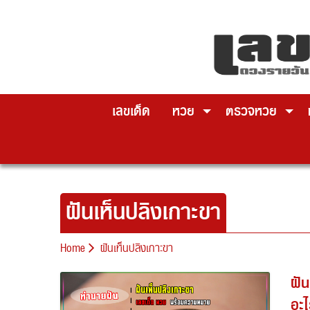
Skip
to
content
เลขเด็ด
หวย
ตรวจหวย
ฝันเห็นปลิงเกาะขา
Home
ฝันเห็นปลิงเกาะขา
ฝั
อะ