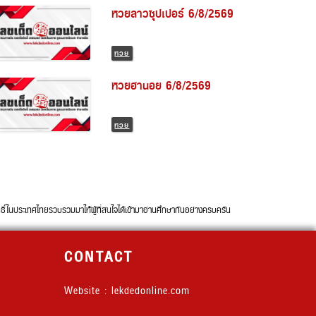
หวยลาวซุปเปอร์ 6/8/2569
หวย
หวยฮานอย 6/8/2569
หวย
นประเทศไทยรวบรวมมาให้ผู้ที่สนใจได้เข้ามาอ่านศึกษากันอย่างครบครัน
CONTACT
Website : lekdedonline.com