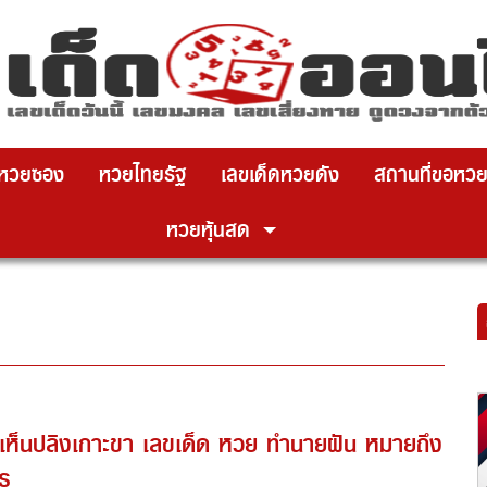
หวยซอง
หวยไทยรัฐ
เลขเด็ดหวยดัง
สถานที่ขอหว
หวยหุ้นสด
นเห็นปลิงเกาะขา เลขเด็ด หวย ทำนายฝัน หมายถึง
ไร