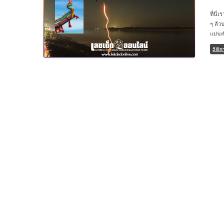
ที่นี
ๆ ล้ว
แม่นย
พญานา
วิธ
กล่าว
จำนวน
พรรษา
เป็นเ
ไม่ถ้
ได้ร
ว่าอย
ดูกัน
แล้วเ
หวยรั
เห็นบ