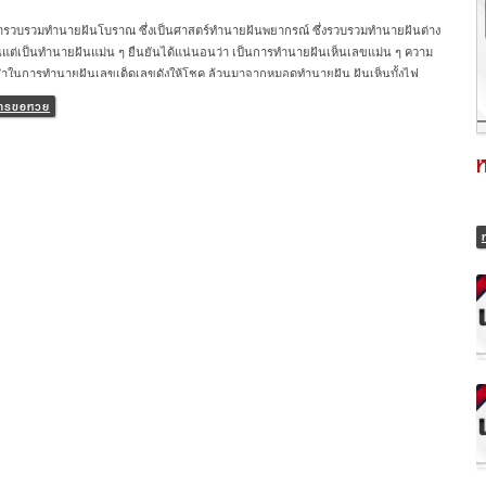
่เรารวบรวมทำนายฝันโบราณ ซึ่งเป็นศาสตร์ทำนายฝันพยากรณ์ ซึ่งรวบรวมทำนายฝันต่าง
นแต่เป็นทํานายฝันแม่น ๆ ยืนยันได้แน่นอนว่า เป็นการทำนายฝันเห็นเลขแม่น ๆ ความ
ำในการทํานายฝันเลขเด็ดเลขดังให้โชค ล้วนมาจากหมอดูทำนายฝัน ฝันเห็นบั้งไฟ
ค ที่แม่นยำ บั้งไฟพญานาค หรือก่อนปี พ.ศ. 2529 เรียก บั้งไฟผี เป็นปรากฏการณ์ที่
ีการขอหวย
กันว่าเห็นที่แม่น้ำโขง ลักษณะเป็นลูกกลมเรืองแสงลอยขึ้นจากน้ำขึ้นไปในอากาศ
ลูกไฟมีรายงานระหว่างหลายสิบถึงหลายพันลูกต่อคืน บั้งไฟพญานาคเกิดช่วงวันออก
ทุกปี ฝันเห็นบั้งไฟพญานาค หรือในอดีตชาวหนองคาย เรียกกันว่า บั้งไฟผี ปรากฏมา
วลาช้านานเกิดขึ้นในลำน้ำโขง ก็ฝันเห็นลูกไฟพุ่งขึ้นจากแม่น้ำ ในความฝันนับบั้งไฟได้
วน ช่างตื่นเต้นตระการตา ฝันที่เราฝันนี้ จะเป็นเรื่องดีหรือร้าย วันนี้ทาง เลขเด็ดออนไลน์
วบรวมความหมายทำนายฝัน ของความฝันในแต่ละรูปแบบมาฝากกัน ว่าจะมีความหมาย
่างไร พร้อมเลขเด็ดแม่นๆเสี่ยงดวง สำหรับงวดที่จะถึงนี้ ตามรายละเอียดของความฝัน ไป
เลย. ความฝันบอกเหตุ ฝันแบบไหนที่เรียกว่าดี มีโชค จะเป็นเศรษฐี คาถาขอหวย สวด
ฮง เพิ่มโชคลาภ ฝันเห็นเลขเด็ด ให้ได้ ให้โดน ฝันว่าได้ใส่สร้อยทอง ทำนายฝัน เลขเด็ด
บทรัพย์งวดนี้ ฝันเห็นบั้งไฟพญานาค ลางบอกเหตุ ตีเลขหวย ทำนายได้ว่าอย่างไร ฝัน
ั้งไฟพญานาค ตีเลขหวยจากฝัน […]