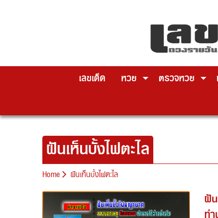
Skip
to
content
เลขเด็ด
หวย
ตรวจหวย
ฝันเห็นบั้งไฟตะไล
Home
ฝันเห็นบั้งไฟตะไล
ฝั
ทำน