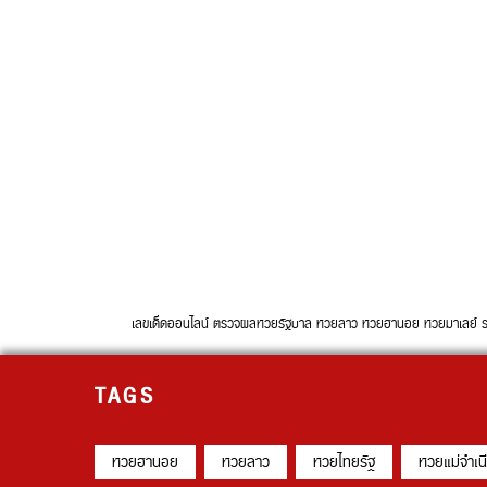
เลขเด็ดออนไลน์ ตรวจผลหวยรัฐบาล หวยลาว หวยฮานอย หวยมาเลย์ รวบรวม
TAGS
หวยฮานอย
หวยลาว
หวยไทยรัฐ
หวยแม่จำเน