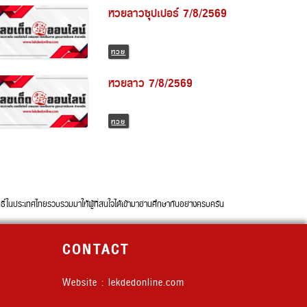
หวยลาวซุปเปอร์ 7/8/2569
หวย
หวยลาว 7/8/2569
หวย
นประเทศไทยรวบรวมมาให้ผู้ที่สนใจได้เข้ามาอ่านศึกษากันอย่างครบครัน
CONTACT
Website : lekdedonline.com