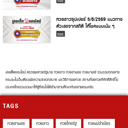
หวย
หวยลาวซุปเปอร์ 5/8/2569 แนวทาง
ตัวเลขจากสถิติ ให้โชคแบบเน้น ๆ
หวย
เลขเด็ดออนไลน์ ตรวจผลหวยรัฐบาล หวยลาว หวยฮานอย หวยมาเลย์ รวบรวมทุกอย่าง
ครบจบในเว็บเดียวเพื่อความสะดวกสบาย และวิธีการขอหวย สถานที่ขอหวยที่ศักดิ์สิทธิ์ใน
ประเทศไทยรวบรวมมาให้ผู้ที่สนใจได้เข้ามาอ่านศึกษากันอย่างครบครัน
TAGS
หวยฮานอย
หวยลาว
หวยไทยรัฐ
หวยแม่จำเนียร