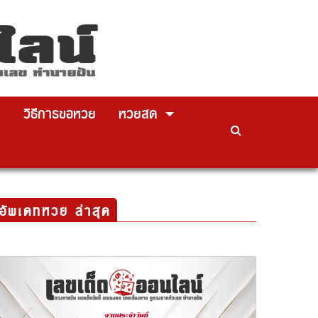
ย
วิธีการขอหวย
หวยสด
อัพเดทหวย ล่าสุด