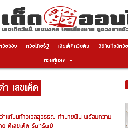
หวยซอง
หวยไทยรัฐ
เลขเด็ดหวยดัง
สถานที่ขอหว
หวยหุ้นสด
ดํา เลขเด็ด
นว่าแก้บนท้าวเวสสุวรรณ ทำนายฝัน พร้อมความ
ย ตีเลขเด็ด รับทรัพย์