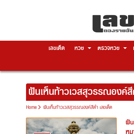
Skip
to
content
เลขเด็ด
หวย
ตรวจหวย
ฝันเห็นท้าวเวสสุวรรณองค์สี
Home
ฝันเห็นท้าวเวสสุวรรณองค์สีดํา เลขเด็ด
ฝั
หมา