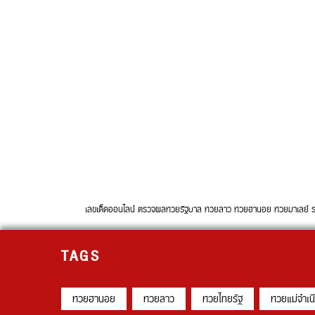
หลวงป
เวสส
เลขเด็ดออนไลน์ ตรวจผลหวยรัฐบาล หวยลาว หวยฮานอย หวยมาเลย์ รวบรวม
TAGS
หวยฮานอย
หวยลาว
หวยไทยรัฐ
หวยแม่จำเน