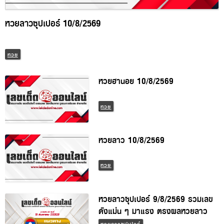
หวยลาวซุปเปอร์ 10/8/2569
หวย
หวยฮานอย 10/8/2569
หวย
หวยลาว 10/8/2569
หวย
หวยลาวซุปเปอร์ 9/8/2569 รวมเลข
ดังแม่น ๆ มาแรง ตรงผลหวยลาว
ซุปเปอร์ออก