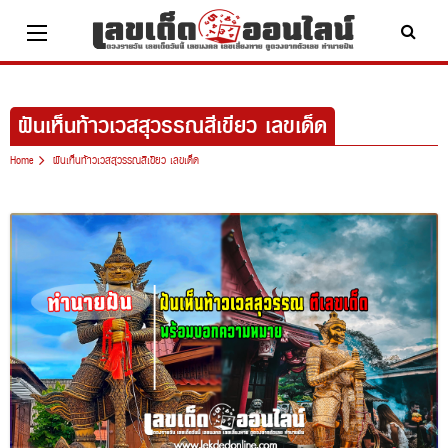
Skip
to
content
ฝันเห็นท้าวเวสสุวรรณสีเขียว เลขเด็ด
Home
ฝันเห็นท้าวเวสสุวรรณสีเขียว เลขเด็ด