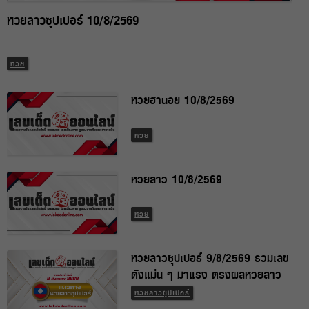
หวยลาวซุปเปอร์ 10/8/2569
หวย
หวยฮานอย 10/8/2569
หวย
หวยลาว 10/8/2569
หวย
หวยลาวซุปเปอร์ 9/8/2569 รวมเลข
ดังแม่น ๆ มาแรง ตรงผลหวยลาว
ซุปเปอร์ออก
หวยลาวซุปเปอร์