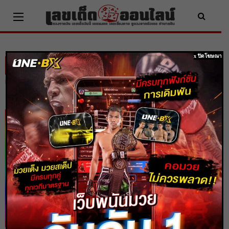
Skip
to
content
x ปิดโฆษณา
ฝันเห็นทะเลสีดำ คลื่นแรง
Home
ฝันเห็นทะเลสีดำ คลื่นแรง