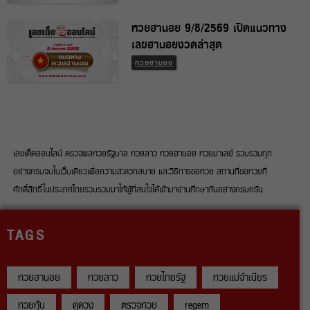
หวยฮานอย 9/8/2569 เปิดแนวทาง
เลขฮานอยงวดล่าสุด
หวยฮานอย
เลขเด็ดออนไลน์ ตรวจผลหวยรัฐบาล หวยลาว หวยฮานอย หวยมาเลย์ รวบรวมทุก
อย่างครบจบในเว็บเดียวเพื่อความสะดวกสบาย และวิธีการขอหวย สถานที่ขอหวยที่
ศักดิ์สิทธิ์ในประเทศไทยรวบรวมมาให้ผู้ที่สนใจได้เข้ามาอ่านศึกษากันอย่างครบครัน
TAGS
หวยฮานอย
หวยลาว
หวยไทยรัฐ
หวยแม่จำเนียร
หวยหุ้น
ดูดวง
ตรวจหวย
regem