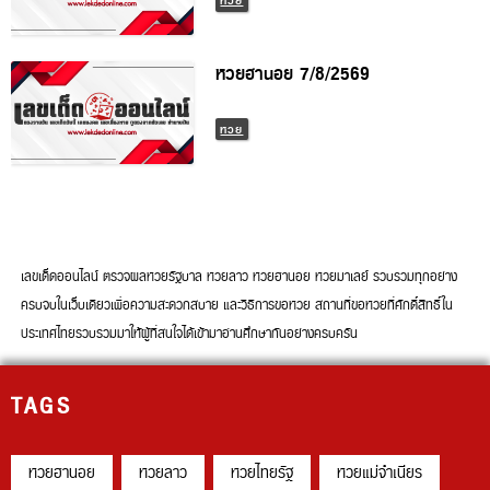
หวย
หวยฮานอย 7/8/2569
หวย
เลขเด็ดออนไลน์ ตรวจผลหวยรัฐบาล หวยลาว หวยฮานอย หวยมาเลย์ รวบรวมทุกอย่าง
ครบจบในเว็บเดียวเพื่อความสะดวกสบาย และวิธีการขอหวย สถานที่ขอหวยที่ศักดิ์สิทธิ์ใน
ประเทศไทยรวบรวมมาให้ผู้ที่สนใจได้เข้ามาอ่านศึกษากันอย่างครบครัน
TAGS
หวยฮานอย
หวยลาว
หวยไทยรัฐ
หวยแม่จำเนียร