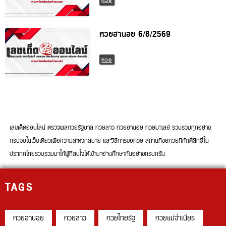
หวย
หวยฮานอย 6/8/2569
หวย
เลขเด็ดออนไลน์ ตรวจผลหวยรัฐบาล หวยลาว หวยฮานอย หวยมาเลย์ รวบรวมทุกอย่าง
ครบจบในเว็บเดียวเพื่อความสะดวกสบาย และวิธีการขอหวย สถานที่ขอหวยที่ศักดิ์สิทธิ์ใน
ประเทศไทยรวบรวมมาให้ผู้ที่สนใจได้เข้ามาอ่านศึกษากันอย่างครบครัน
TAGS
หวยฮานอย
หวยลาว
หวยไทยรัฐ
หวยแม่จำเนียร