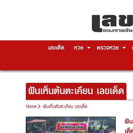
Skip
to
content
เลขเด็ด
หวย
ตรวจหวย
ฝันเห็นต้นตะเคียน เลขเด็ด
Home
ฝันเห็นต้นตะเคียน เลขเด็ด
ฝัน
เด