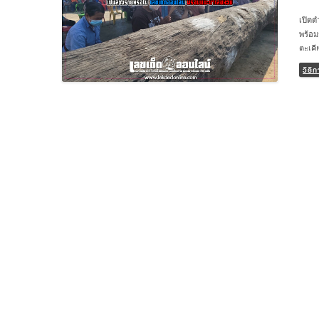
เปิดต
พร้อม
ตะเคี
มานาน
วิธ
เลขเด
ต้นตะ
เด็ด
หมายว
อย่า
เห็นต
ตะเค
ฝันเห