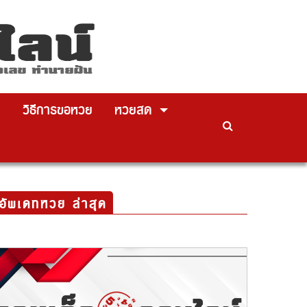
ย
วิธีการขอหวย
หวยสด
อัพเดทหวย ล่าสุด