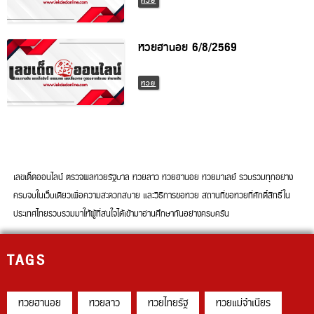
หวย
หวยฮานอย 6/8/2569
หวย
เลขเด็ดออนไลน์ ตรวจผลหวยรัฐบาล หวยลาว หวยฮานอย หวยมาเลย์ รวบรวมทุกอย่าง
ครบจบในเว็บเดียวเพื่อความสะดวกสบาย และวิธีการขอหวย สถานที่ขอหวยที่ศักดิ์สิทธิ์ใน
ประเทศไทยรวบรวมมาให้ผู้ที่สนใจได้เข้ามาอ่านศึกษากันอย่างครบครัน
TAGS
หวยฮานอย
หวยลาว
หวยไทยรัฐ
หวยแม่จำเนียร