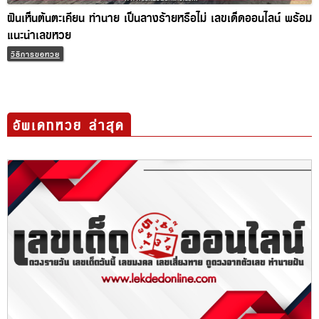
ฝันเห็นต้นตะเคียน ทำนาย เป็นลางร้ายหรือไม่ เลขเด็ดออนไลน์ พร้อม
แนะนำเลขหวย
วิธีการขอหวย
อัพเดทหวย ล่าสุด