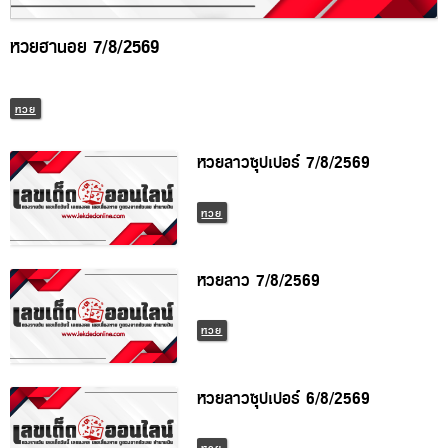
หวยฮานอย 7/8/2569
หวย
หวยลาวซุปเปอร์ 7/8/2569
หวย
หวยลาว 7/8/2569
หวย
หวยลาวซุปเปอร์ 6/8/2569