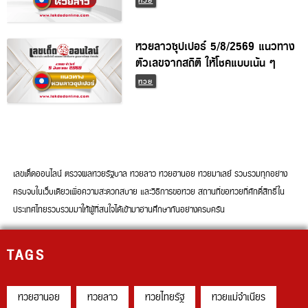
หวย
หวยลาวซุปเปอร์ 5/8/2569 แนวทาง
ตัวเลขจากสถิติ ให้โชคแบบเน้น ๆ
หวย
เลขเด็ดออนไลน์ ตรวจผลหวยรัฐบาล หวยลาว หวยฮานอย หวยมาเลย์ รวบรวมทุกอย่าง
ครบจบในเว็บเดียวเพื่อความสะดวกสบาย และวิธีการขอหวย สถานที่ขอหวยที่ศักดิ์สิทธิ์ใน
ประเทศไทยรวบรวมมาให้ผู้ที่สนใจได้เข้ามาอ่านศึกษากันอย่างครบครัน
TAGS
หวยฮานอย
หวยลาว
หวยไทยรัฐ
หวยแม่จำเนียร