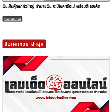
ฝันเห็นตุ๊กแกตัวใหญ่ ทำนายฝัน จะมีโชคหรือไม่ พร้อมตีเลขเด็ด
วิธีการขอหวย
อัพเดทหวย ล่าสุด