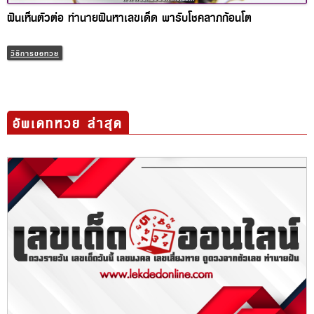
ฝันเห็นตัวต่อ ทำนายฝันหาเลขเด็ด พารับโชคลาภก้อนโต
วิธีการขอหวย
อัพเดทหวย ล่าสุด