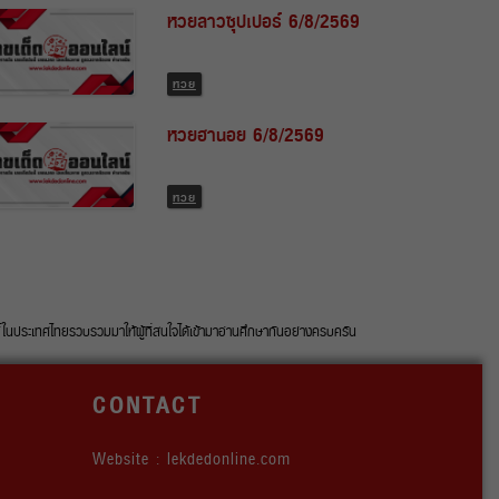
หวยลาวซุปเปอร์ 6/8/2569
หวย
หวยฮานอย 6/8/2569
หวย
ประเทศไทยรวบรวมมาให้ผู้ที่สนใจได้เข้ามาอ่านศึกษากันอย่างครบครัน
CONTACT
Website : lekdedonline.com