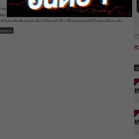
ราพยากรณ์ เลขเด็ดออนไลน์ ได้นำข้อมูลเกี่ยวกับ การทำนายฝัน มาฝากกันเช่นเคย
นดอกบัว ในยามที่เราทำบุญ ถวายพระ ก็มักจะมีดอกบัวถวายอยู่ด้วย หรือบางบ้านก็ปลูก
ทำไมจู่ๆ ฝันเห็นดอกบัว ฝันว่าได้ดอกบัว ทั้ง ๆ ที่ในความเปนจริงก็ไม่ค่อยได้เจอ เห็น
เท่าไหร่นัก ฝันเห็นดอกบัวสีขาว ฝันเห็นดอกบัวสีชมพู ฝันเห็นดอกบัวในสระ ฝันเห็น
ารขอหวย
ไหว้พระ ฝันเห็นดอกบัวเยอะมาก ความฝันเหล่านี้บอกถึงอะไรกัน สะท้อนความหมาย
างไร วันนี้เราได้รวบรวมความหมาย ของความฝันในแต่ละรูปแบบมาให้แล้ว ว่าจะมี
ห
ายว่าอย่างไร พร้อมเลขเด็ดแม่น ๆ สำหรับซื้อหวยเพิ่มโชคงวดนี้ ไปดูเลย. คาถาขอ
 2566 เรียกทรัพย์ เงินทอง ท่องแล้วรวย เฮงแน่นอน ฝันว่าซื้อหวย ทำนายฝัน จะถูก
 ตีเลขเด็ดให้โชค ต้อนรับเศรษฐีหน้าใหม่ ความฝันบอกเหตุ ฝันแบบไหนที่เรียกว่าดี มี
เป็นเศรษฐี ฝันเห็นดอกบัว หมายถึงอะไร จะมีโชคไหม ทำนายฝัน พร้อมเลขเด็ดงวดนี้
ห
นดอกบัว ทำนายความฝัน ตีเลขมงคล ทำนายว่า จะได้ลาภ หรือได้ทาสเข้ามาไว้ใช้ใน
…]