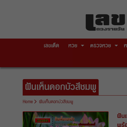
Skip
to
content
เลขเด็ด
หวย
ตรวจหวย
ห
ฝันเห็นดอกบัวสีชมพู
Home
ฝันเห็นดอกบัวสีชมพู
ฝัน
พร้