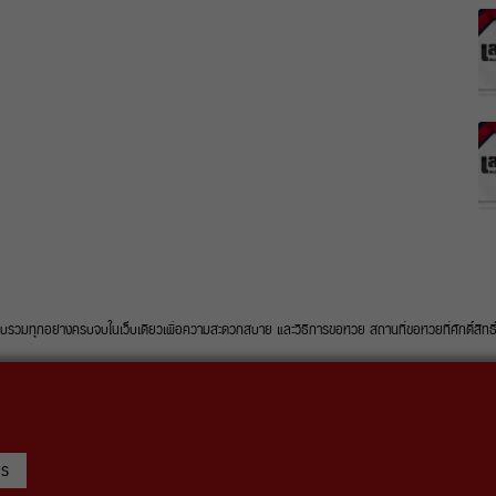
ุกอย่างครบจบในเว็บเดียวเพื่อความสะดวกสบาย และวิธีการขอหวย สถานที่ขอหวยที่ศักดิ์สิทธิ์ใน
ยร