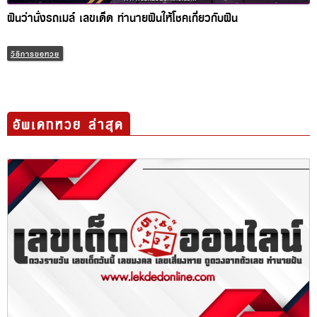
ฝันว่านั่งรถเมล์ เลขเด็ด ทำนายฝันให้โชคเกี่ยวกับฝัน
วิธีการขอหวย
อัพเดทหวย ล่าสุด