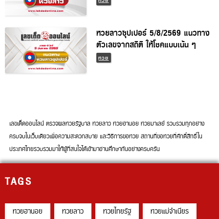
หวย
หวยลาวซุปเปอร์ 5/8/2569 แนวทาง
ตัวเลขจากสถิติ ให้โชคแบบเน้น ๆ
หวย
เลขเด็ดออนไลน์ ตรวจผลหวยรัฐบาล หวยลาว หวยฮานอย หวยมาเลย์ รวบรวมทุกอย่าง
ครบจบในเว็บเดียวเพื่อความสะดวกสบาย และวิธีการขอหวย สถานที่ขอหวยที่ศักดิ์สิทธิ์ใน
ประเทศไทยรวบรวมมาให้ผู้ที่สนใจได้เข้ามาอ่านศึกษากันอย่างครบครัน
TAGS
หวยฮานอย
หวยลาว
หวยไทยรัฐ
หวยแม่จำเนียร