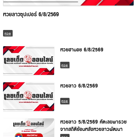
หวยลาวซุปเปอร์ 6/8/2569
หวย
หวยฮานอย 6/8/2569
หวย
หวยลาว 6/8/2569
หวย
หวยลาว 5/8/2569 คัดเลขพารวย
จากสถิติย้อนหลังหวยลาวพัฒนา