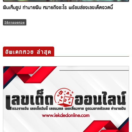
ฝันเห็นธูป ทำนายฝัน หมายถึงอะไร พร้อมส่องเลขเด็ดงวดนี้
วิธีการขอหวย
อัพเดทหวย ล่าสุด