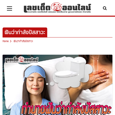
Skip
to
content
ฝันว่ากำลังปัสสาวะ
Home
ฝันว่ากำลังปัสสาวะ