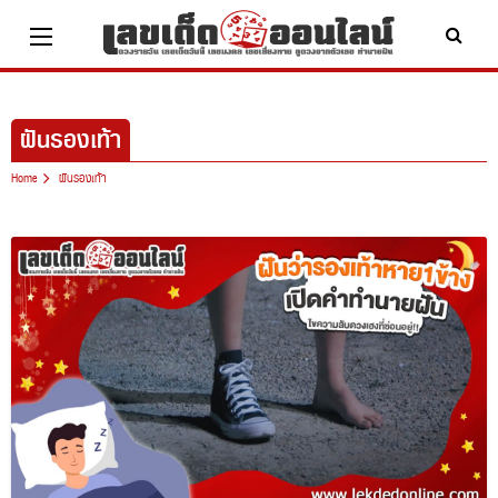
Skip
to
content
ฝันรองเท้า
Home
ฝันรองเท้า