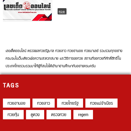
หวย
เลขเด็ดออนไลน์ ตรวจผลหวยรัฐบาล หวยลาว หวยฮานอย หวยมาเลย์ รวบรวมทุกอย่าง
ครบจบในเว็บเดียวเพื่อความสะดวกสบาย และวิธีการขอหวย สถานที่ขอหวยที่ศักดิ์สิทธิ์ใน
ประเทศไทยรวบรวมมาให้ผู้ที่สนใจได้เข้ามาอ่านศึกษากันอย่างครบครัน
TAGS
หวยฮานอย
หวยลาว
หวยไทยรัฐ
หวยแม่จำเนียร
หวยหุ้น
ดูดวง
ตรวจหวย
regem