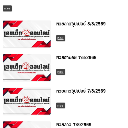
หวย
หวยลาวซุปเปอร์ 8/8/2569
หวย
หวยฮานอย 7/8/2569
หวย
หวยลาวซุปเปอร์ 7/8/2569
หวย
หวยลาว 7/8/2569