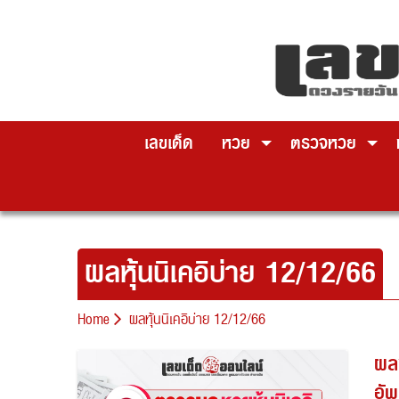
Skip
to
content
เลขเด็ด
หวย
ตรวจหวย
ผลหุ้นนิเคอิบ่าย 12/12/66
Home
ผลหุ้นนิเคอิบ่าย 12/12/66
ผลห
อัพ