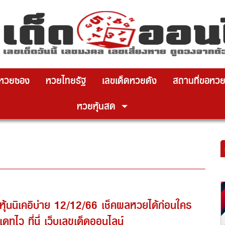
หวยซอง
หวยไทยรัฐ
เลขเด็ดหวยดัง
สถานที่ขอหว
หวยหุ้นสด
ุ้นนิเคอิบ่าย 12/12/66 เช็คผลหวยได้ก่อนใคร
เดทไว ที่นี่ เว็บเลขเด็ดออนไลน์