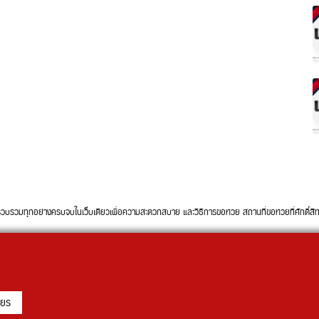
ทุกอย่างครบจบในเว็บเดียวเพื่อความสะดวกสบาย และวิธีการขอหวย สถานที่ขอหวยที่ศักดิ์สิทธิ์ใ
ียร