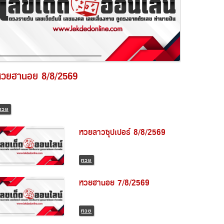
หวยฮานอย 8/8/2569
หวย
หวยลาวซุปเปอร์ 8/8/2569
หวย
หวยฮานอย 7/8/2569
หวย