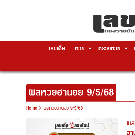
Skip
to
content
เลขเด็ด
หวย
ตรวจหวย
ผลหวยฮานอย 9/5/68
Home
ผลหวยฮานอย 9/5/68
ผล
ฮา