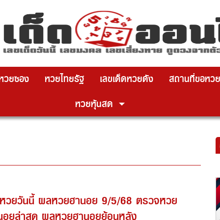
หวยซอง
หวยไทยรัฐ
เลขเด็ดหวยดัง
สถานที่ขอหว
หวยหุ้นสด
หวยวันนี้ ผลหวยฮานอย 9/5/68 ตรวจหวย
นอยล่าสุด ผลหวยฮานอยย้อนหลัง