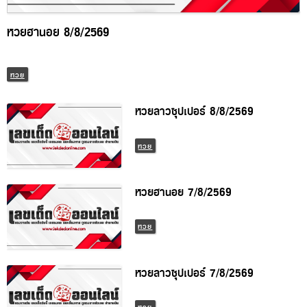
หวยฮานอย 8/8/2569
หวย
หวยลาวซุปเปอร์ 8/8/2569
หวย
หวยฮานอย 7/8/2569
หวย
หวยลาวซุปเปอร์ 7/8/2569