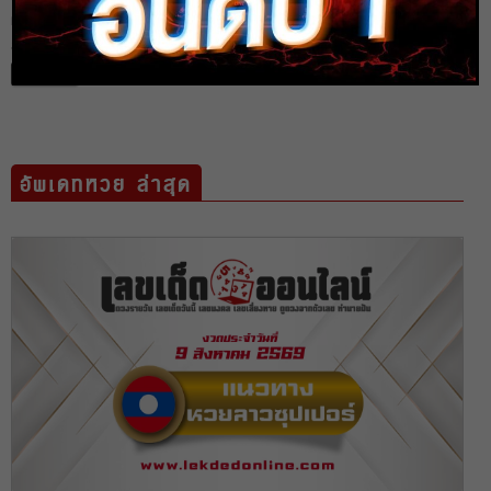
ตรวจหวยฮานอย ผลหวยฮานอย 27/04/64 หวยฮานอยย้อนหลัง
สถิติหวยฮานอย รวดเร็วที่สุด
ตรวจหวย
อัพเดทหวย ล่าสุด