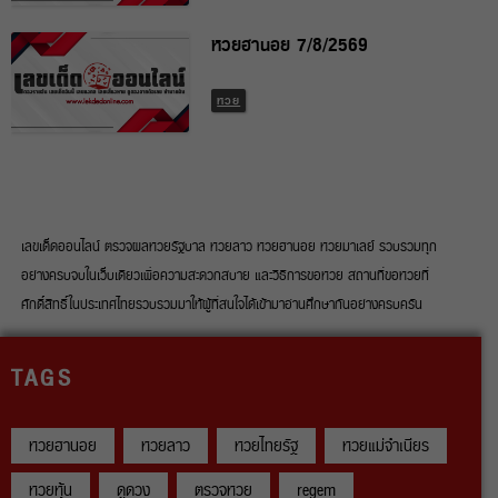
หวยฮานอย 7/8/2569
หวย
เลขเด็ดออนไลน์ ตรวจผลหวยรัฐบาล หวยลาว หวยฮานอย หวยมาเลย์ รวบรวมทุก
อย่างครบจบในเว็บเดียวเพื่อความสะดวกสบาย และวิธีการขอหวย สถานที่ขอหวยที่
ศักดิ์สิทธิ์ในประเทศไทยรวบรวมมาให้ผู้ที่สนใจได้เข้ามาอ่านศึกษากันอย่างครบครัน
TAGS
หวยฮานอย
หวยลาว
หวยไทยรัฐ
หวยแม่จำเนียร
หวยหุ้น
ดูดวง
ตรวจหวย
regem