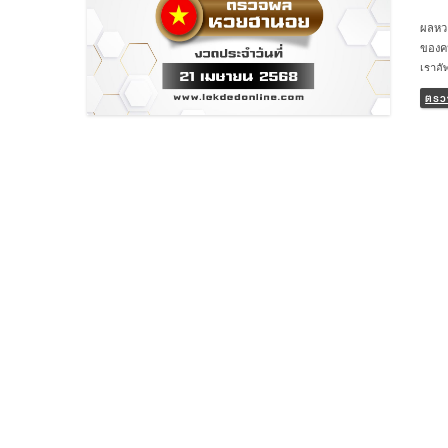
ผลหวย
ของค
เราอ
ทุกวั
ตรว
ตัวล่
ของค
บริก
Lotte
การออ