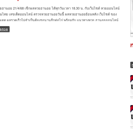
ฮานอย 21/4/68 เช็กผลหวยฮานอย ได้ทุกวันเวลา 18.30 น. กับเว็บไซต์ หวยออนไลน์
นไทย เลขเด็ดออนไลน์ ตรวจหวยฮานอยวันนี้ ผลหวยฮานอยย้อนหลัง เว็บไซต์ ของ
ัพเดต ผลรวดเร็วไม่จำเป็นต้องรอนานอีกต่อไป พร้อมกับ แนวทางหวย ฮานอยออนไลน์
นที่นี่ ผลหวยฮานอย 21/4/68 เลข 4 ตัว : 4906 เลข 3 ตัว : 906 เลข 2 ตัวบน : 06 เลข 2
จหวย
าง : 18 เป็นอีกหนึ่งบริการดีๆจากทางเว็บไซต์ เลขเด็ดออนไลน์ เว็บแนวทางหวยออนไลน์
นไทย เราตั้งใจทำระบบและอัพเดตผลหวย แนวทางหวยออนไลน์ขึ้นมาให้เพื่อเป็นการ
ารความสุขสะดวกให้แก่แฟนๆคอหวยออนไลน์ทุกท่านการเล่นหวยฮานอย ( Hanoi
ry ) นั้น จุดเด่นคือมีให้เล่นทุกวัน ไม่ต้องรอหวยรัฐบาลของไทยเพียงอย่างเดียว เพราะ
ก ผลหวยฮานอย นั้นมีทุกวันๆ ละ 3 ช่วงเวลาได้แก่ […]