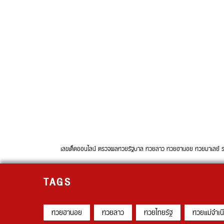
เลขเด็ดออนไลน์ ตรวจผลหวยรัฐบาล หวยลาว หวยฮานอย หวยมาเลย์ รวบรวม
TAGS
หวยฮานอย
หวยลาว
หวยไทยรัฐ
หวยแม่จำเน