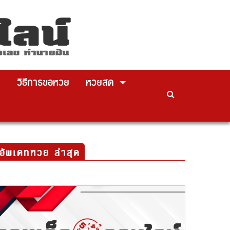
ย
วิธีการขอหวย
หวยสด
อัพเดทหวย ล่าสุด