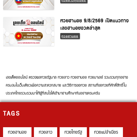
หวยลาวซุปเปอร์
หวยฮานอย 9/8/2569 เปิดแนวทาง
เลขฮานอยงวดล่าสุด
หวยฮานอย
เลขเด็ดออนไลน์ ตรวจผลหวยรัฐบาล หวยลาว หวยฮานอย หวยมาเลย์ รวบรวมทุกอย่าง
ครบจบในเว็บเดียวเพื่อความสะดวกสบาย และวิธีการขอหวย สถานที่ขอหวยที่ศักดิ์สิทธิ์ใน
ประเทศไทยรวบรวมมาให้ผู้ที่สนใจได้เข้ามาอ่านศึกษากันอย่างครบครัน
TAGS
หวยฮานอย
หวยลาว
หวยไทยรัฐ
หวยแม่จำเนียร