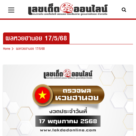
Skip
to
content
ผลหวยฮานอย 17/5/68
Home
ผลหวยฮานอย 17/5/68