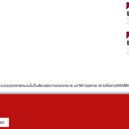
ทุกอย่างครบจบในเว็บเดียวเพื่อความสะดวกสบาย และวิธีการขอหวย สถานที่ขอหวยที่ศักดิ์สิทธิ์ใ
ียร