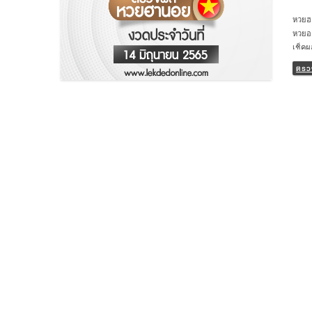
หวยฮา
หวยอ
เช็คผ
อีกต
ตรว
ออนไ
หวยฮ
14/5/
เว็บไ
พิเศษ
อันดั
ฮานอ
บริกา