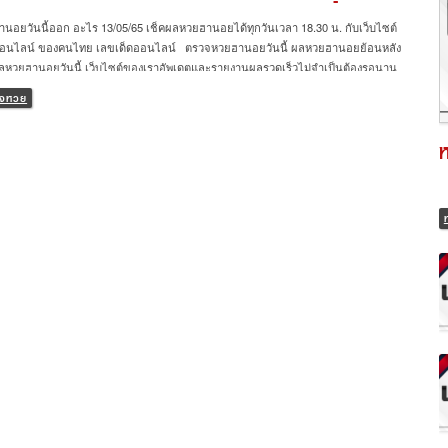
นอยวันนี้ออก อะไร 13/05/65 เช็คผลหวยฮานอยได้ทุกวันเวลา 18.30 น. กับเว็บไซต์
อนไลน์ ของคนไทย เลขเด็ดออนไลน์ ตรวจหวยฮานอยวันนี้ ผลหวยฮานอยย้อนหลัง
ลหวยฮานอยวันนี้ เว็บไซต์ของเราอัพเดตและรายงานผลรวดเร็วไม่จำเป็นต้องรอนาน
่อไป พร้อมกับแนวทางหวยฮานอยออนไลน์ทุกวัน รวมไปถึงดูดวงออนไลน์ ทำนายฝัน
จหวย
ลน์ เลขเด็ดเลขดังจากทุกสำนักหวยของไทย เช็คผลฮานอย 3ตัว ผลฮานอย 2ตัวล่าง
านอย ผลหวยฮานอย 13/05/65 จากเลขเด็ดออนไลน์2 ผลหวยย้อนหลัง ตรวจหวย
ห
ยผลหวยฮานอย13/2/65หวยฮานอยย้อนหลังสถิติหวยฮานอยรวดเร็วที่สุด ตรวจหวย
ยผลหวยฮานอย12/2/65หวยฮานอยย้อนหลังสถิติหวยฮานอยรวดเร็วที่สุด ตรวจหวย
ยผลหวยฮานอย10/2/65หวยฮานอยย้อนหลังสถิติหวยฮานอยรวดเร็วที่สุด ตรวจหวย
ยผลหวยฮานอย09/2/65หวยฮานอรยย้อนหลังสถิติหวยฮานอยรวดเร็วที่สุด สรุป เลข
ออนไลน์ เว็บไซต์ หวยออนไลน์ แจกฟรี เลขเด็ดหวยฮานอยผลหวยฮานอย สามารถเข้า
ช็คผลหวยฮานอย วันนี้ได้ตลอดเวลาสำหรับแฟนหวยคงจุใจกับการบริการของเว็บไซต์
าไปแล้วเกี่ยวกับการเช็คผลหวยแบบรวดเร็วทันใจ รวมไปถึงบทความข่าวสารต่างๆ ไม่
ะเป็นแนวทางหวย บทความทำนายฝันพร้อมเลขเด็ด สถานที่ขอหวย ดูดวงออนไลน์ หรือ
เรื่องลี้ลับก็มีมาให้ได้อ่านกันแบบไม่มีเบื่อ