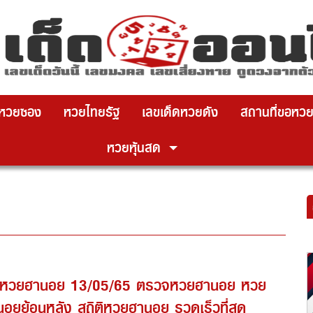
หวยซอง
หวยไทยรัฐ
เลขเด็ดหวยดัง
สถานที่ขอหว
หวยหุ้นสด
หวยฮานอย 13/05/65 ตรวจหวยฮานอย หวย
นอยย้อนหลัง สถิติหวยฮานอย รวดเร็วที่สุด