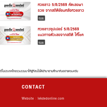
หวยลาว 5/8/2569 คัดเลขพา
รวย จากสถิติย้อนหลังหวยลาว
พัฒนา
หวย
หวยลาวซุปเปอร์ 5/8/2569
แนวทางตัวเลขจากสถิติ ให้โชค
แบบเน้น ๆ
หวย
นประเทศไทยรวบรวมมาให้ผู้ที่สนใจได้เข้ามาอ่านศึกษากันอย่างครบครัน
CONTACT
Website : lekdedonline.com