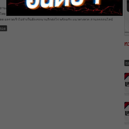
านอย 11/4/68 เช็กผลหวยฮานอย ได้ทุกวันเวลา 18.30 น. กับเว็บไซต์ หวยออนไลน์
ทย เลขเด็ดออนไลน์ ตรวจหวยฮานอยวันนี้ ผลหวยฮานอยย้อนหลัง เว็บไซต์ ของ
เดต ผลรวดเร็วไม่จำเป็นต้องรอนานอีกต่อไป พร้อมกับ แนวทางหวย ฮานอยออนไลน์
ี่นี่ ผลหวยฮานอย 11/4/68 เลข 4 ตัว : 5850 เลข 3 ตัว : 850 เลข 2 ตัวบน : 50 เลข 2
หวย
ง : 53 เป็นอีกหนึ่งบริการดีๆจากทางเว็บไซต์ เลขเด็ดออนไลน์ เว็บแนวทางหวยออนไลน์
ทย เราตั้งใจทำระบบและอัพเดตผลหวย แนวทางหวยออนไลน์ขึ้นมาให้เพื่อเป็นการ
ห
ความสุขสะดวกให้แก่แฟนๆคอหวยออนไลน์ทุกท่านการเล่นหวยฮานอย ( Hanoi
 ) นั้น จุดเด่นคือมีให้เล่นทุกวัน ไม่ต้องรอหวยรัฐบาลของไทยเพียงอย่างเดียว เพราะ
 ผลหวยฮานอย นั้นมีทุกวันๆ ละ 3 […]
ห