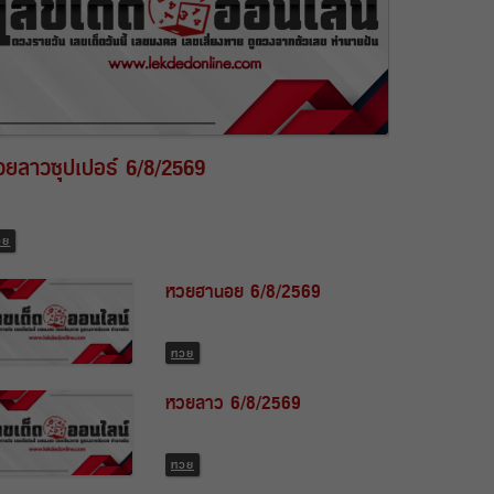
วยลาวซุปเปอร์ 6/8/2569
วย
หวยฮานอย 6/8/2569
หวย
หวยลาว 6/8/2569
หวย