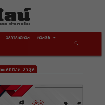
วิธีการขอหวย
หวยสด
อัพเดทหวย ล่าสุด