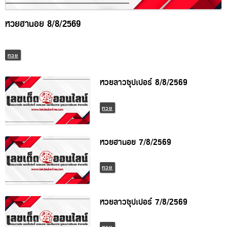
หวยฮานอย 8/8/2569
หวย
หวยลาวซุปเปอร์ 8/8/2569
หวย
หวยฮานอย 7/8/2569
หวย
หวยลาวซุปเปอร์ 7/8/2569