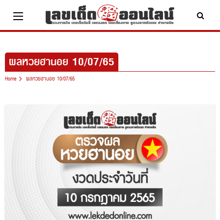
Skip
to
content
ผลหวยฮานอย 10/07/65
Home
ผลหวยฮานอย 10/07/65