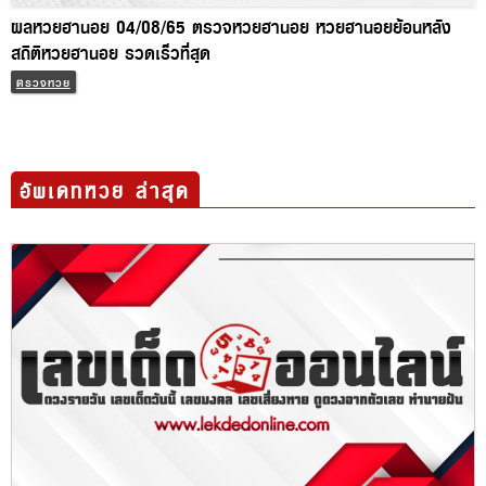
ผลหวยฮานอย 04/08/65 ตรวจหวยฮานอย หวยฮานอยย้อนหลัง
สถิติหวยฮานอย รวดเร็วที่สุด
ตรวจหวย
อัพเดทหวย ล่าสุด