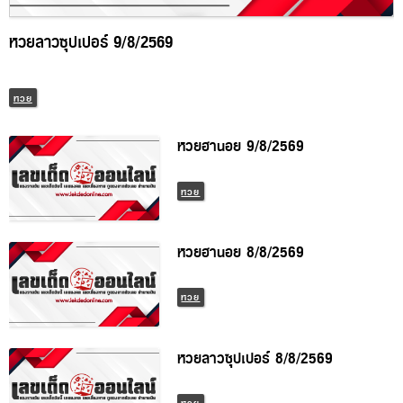
หวยลาวซุปเปอร์ 9/8/2569
หวย
หวยฮานอย 9/8/2569
หวย
หวยฮานอย 8/8/2569
หวย
หวยลาวซุปเปอร์ 8/8/2569