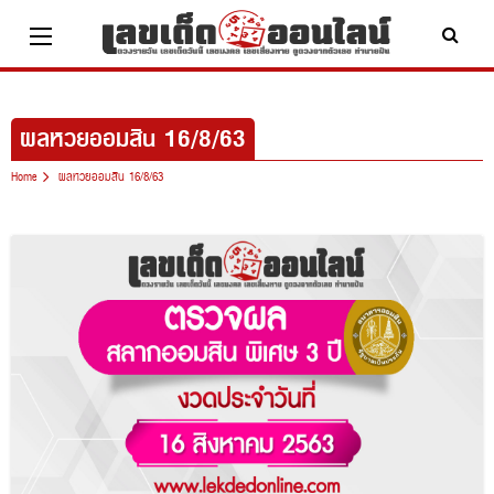
Skip
to
content
ผลหวยออมสิน 16/8/63
Home
ผลหวยออมสิน 16/8/63