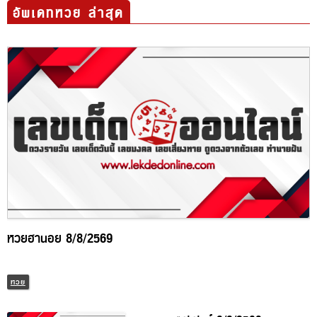
อัพเดทหวย ล่าสุด
หวยฮานอย 8/8/2569
หวย