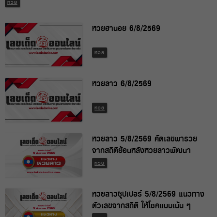
หวย
หวยฮานอย 6/8/2569
หวย
หวยลาว 6/8/2569
หวย
หวยลาว 5/8/2569 คัดเลขพารวย
จากสถิติย้อนหลังหวยลาวพัฒนา
หวย
หวยลาวซุปเปอร์ 5/8/2569 แนวทาง
ตัวเลขจากสถิติ ให้โชคแบบเน้น ๆ