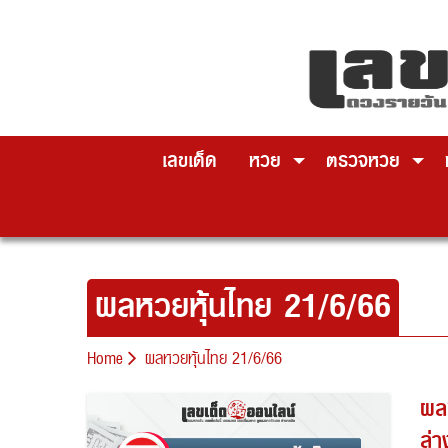
Skip
to
content
เลขเด็ด
หวย
ตรวจหวย
ผลหวยหุ้นไทย 21/6/66
Home
ผลหวยหุ้นไทย 21/6/66
ผล
ล่า