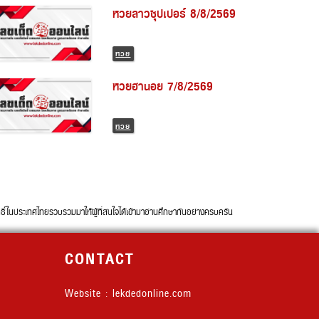
หวยลาวซุปเปอร์ 8/8/2569
หวย
หวยฮานอย 7/8/2569
หวย
นประเทศไทยรวบรวมมาให้ผู้ที่สนใจได้เข้ามาอ่านศึกษากันอย่างครบครัน
CONTACT
Website : lekdedonline.com