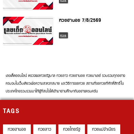
หวย
หวยฮานอย 7/8/2569
หวย
เลขเด็ดออนไลน์ ตรวจผลหวยรัฐบาล หวยลาว หวยฮานอย หวยมาเลย์ รวบรวมทุกอย่าง
ครบจบในเว็บเดียวเพื่อความสะดวกสบาย และวิธีการขอหวย สถานที่ขอหวยที่ศักดิ์สิทธิ์ใน
ประเทศไทยรวบรวมมาให้ผู้ที่สนใจได้เข้ามาอ่านศึกษากันอย่างครบครัน
TAGS
หวยฮานอย
หวยลาว
หวยไทยรัฐ
หวยแม่จำเนียร