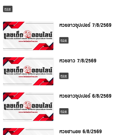
หวย
หวยลาวซุปเปอร์ 7/8/2569
หวย
หวยลาว 7/8/2569
หวย
หวยลาวซุปเปอร์ 6/8/2569
หวย
หวยฮานอย 6/8/2569