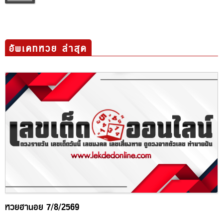
อัพเดทหวย ล่าสุด
หวยฮานอย 7/8/2569