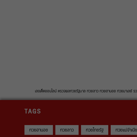
เลขเด็ดออนไลน์ ตรวจผลหวยรัฐบาล หวยลาว หวยฮานอย หวยมาเลย์ รวบรวมท
TAGS
หวยฮานอย
หวยลาว
หวยไทยรัฐ
หวยแม่จำเนี