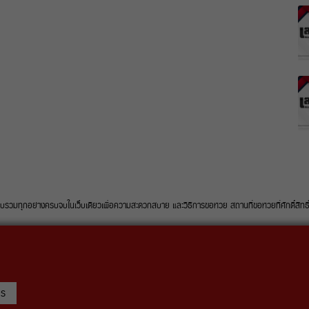
ุกอย่างครบจบในเว็บเดียวเพื่อความสะดวกสบาย และวิธีการขอหวย สถานที่ขอหวยที่ศักดิ์สิทธิ์ใน
ยร