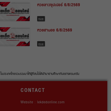
หวยลาวซุปเปอร์ 6/8/2569
หวย
หวยฮานอย 6/8/2569
หวย
ประเทศไทยรวบรวมมาให้ผู้ที่สนใจได้เข้ามาอ่านศึกษากันอย่างครบครัน
CONTACT
Website : lekdedonline.com