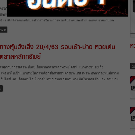
ใครได้ที่นี่อัพเดทข่าวสาร ผลหุ้นฮั่งเส็งรอบบ่าย 20/4/63 ข้อมูลสดใหม่ส่งตรงจาก
กทรัพย์ เพื่อให้เป็นผลหวยหุ้นฮั่งเส็ง ประจำวันนี้ 20 เมษายน 2563 เว็บไซส์ เลขเด็ด
์ เราคือที่สุดของข้อมูลข่าวสารในวงการหวยหุ้นไทยและต่างประเทศ รายงานผล
วไม่จำเป็นต้องรอนานอีกต่อไป หวยออนไลน์ คู่มือสำหรับมือใหม่ ซื้อผ่านแอปมือถือ
หวย
ุ้นฮั่งเส็ง 20/4/63 รอบเช้า-บ่าย ผลหุ้นฮั่งเส็ง รอบเช้า 20/4/63 ผลหุ้นฮั่งเส็งรอบบ่าย
 ตรวจหวยวันนี้ ผลหุ้นฮั่งเส็งรอบบ่าย 3 ตัวบน : 002 ผลหุ้นฮั่งเส็งรอบบ่าย 2 ตัวบนล่าง
ห
ทางหุ้นฮั่งเส็ง 20/4/63 รอบเช้า-บ่าย หวยเด่น
ามารถตรวจเช็ตผลรางวัลหวยต่างๆ สามตัวบน และ สองตัวล่าง ไม่ว่าจะเป็น ผลหวย
ไทย หวยฮานอย หวยลาว หวยหุ้นไทย และ หวยหุ้นต่างประเทศอื่นๆอีกมากมาย ได้ที่
ตลาดหลักทรัพย์
่งนี้ จะทำให้คุณไม่พลาดทุกข่าวสารในวงการหวย คอหวยต้องจริงห้ามพลาดเด็ดขาด
ามารถติดตามผลหวยหุ้นต่างประเทศผลรางวัลหวยฮั่งเส็งรอบเช้าวันนี้ล่าสุด เลขสามตัว
ห
่าสุดกับการวิเคราะห์เลขเด็ดจากตลาดหลักทรัพย์ ดัชนี แนวทางหุ้นฮั่งเส็ง
สองตัว บน-ล่าง ข้อมูลสดใหม่ส่งตรงจากตลาดหลักทรัพย์ เพื่อให้เป็นผลหวยหุ้นฮั่งเส็ง
3 เพื่อนำไปเป็นแนวทางในการเลือกซื้อหวยหุ้นต่างประเทศ เพราะทุกการลงทุนมีความ
นนี้ […]
 ที่เว็บไซส์ เลขเด็ดออนไลน์ เราจึงได้นำเสนอเลขเด่นหวยหุ้นในรอบเช้า และ รอบบ่าย
เราคือที่สุดของข้อมูลข่าวสารในวงการ หวยออนไลน์ หวยออนไลน์ คู่มือสำหรับมือใหม่
น
นแอปมือถือ ผลหุ้นฮั่งเส็ง รอบเช้า 20/4/63 ผลหุ้นฮั่งเส็ง รอบบ่าย 20/4/63 แนวทางหุ้นฮั่ง
/4/63 เลขเด็ดตลอดทั้งวัน เลขเด่นหวยหุ้นฮั่งเส็ง รอบเช้า 20 เม.ย. 63 วิ่ง/รูด บน-ล่าง 1-
่ชุด 2 ตัว เลขเน้น 19-81-71-11-10-12-29-72-82-42-32-02 เลขเด่นหวยหุ้นฮั่งเส็ง รอบ
 เม.ย. 63 วิ่ง/รูด บน-ล่าง 4-3 จับคู่ชุด 2 ตัว เลขเน้น 47-41-43-24-44-49-39-35-33-13-
นการจับคู่เลขชุด 3 ตัว ให้เลือกนำตัวที่ชอบไปจับคู่เข้าชุดได้เลยเราได้รวบรวมแนว
ไว้ให้คุณแล้ว และขอย้ำอีกทีว่าทั้งหมดที่เป็นแค่แนวทางดัชนีหุ้นจากตลาดหลักทรัพย์
น ให้ทุกคนมีสติในการเลือกซื้อกันด้วยนะคะ สรุป เราเว็บไซส์เลขเด็ดออนไลน์เราได้
เลขเด่นแม่นๆ […]