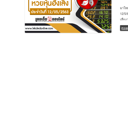
มาใหม
12/5/
เสี่ย
ที่นี
หวยห
ซื้อผ
เส็ง 
จับคู
บ่าย 
69-59
เลขเด
เท่าน
รวบร