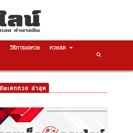
ย
วิธีการขอหวย
หวยสด
อัพเดทหวย ล่าสุด