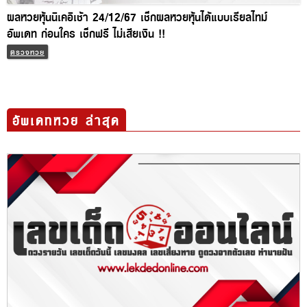
ผลหวยหุ้นนิเคอิเช้า 24/12/67 เช็กผลหวยหุ้นได้แบบเรียลไทม์
อัพเดท ก่อนใคร เช็กฟรี ไม่เสียเงิน !!
ตรวจหวย
อัพเดทหวย ล่าสุด