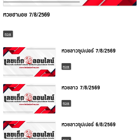
หวยฮานอย 7/8/2569
หวย
หวยลาวซุปเปอร์ 7/8/2569
หวย
หวยลาว 7/8/2569
หวย
หวยลาวซุปเปอร์ 6/8/2569