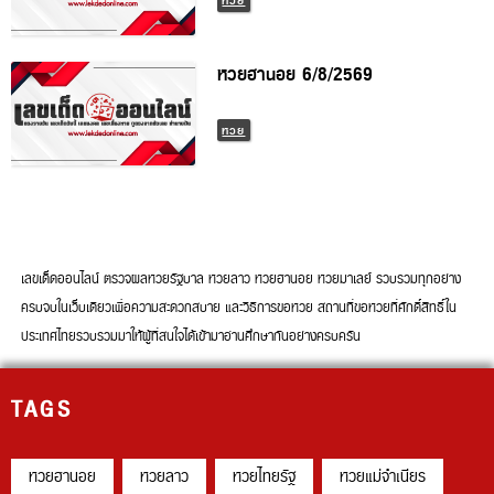
หวย
หวยฮานอย 6/8/2569
หวย
เลขเด็ดออนไลน์ ตรวจผลหวยรัฐบาล หวยลาว หวยฮานอย หวยมาเลย์ รวบรวมทุกอย่าง
ครบจบในเว็บเดียวเพื่อความสะดวกสบาย และวิธีการขอหวย สถานที่ขอหวยที่ศักดิ์สิทธิ์ใน
ประเทศไทยรวบรวมมาให้ผู้ที่สนใจได้เข้ามาอ่านศึกษากันอย่างครบครัน
TAGS
หวยฮานอย
หวยลาว
หวยไทยรัฐ
หวยแม่จำเนียร