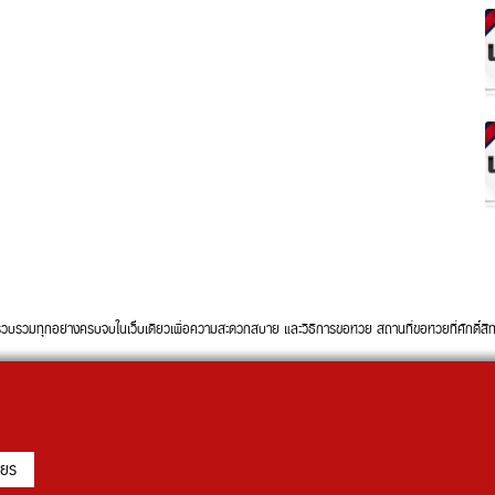
ทุกอย่างครบจบในเว็บเดียวเพื่อความสะดวกสบาย และวิธีการขอหวย สถานที่ขอหวยที่ศักดิ์สิทธิ์ใ
ียร