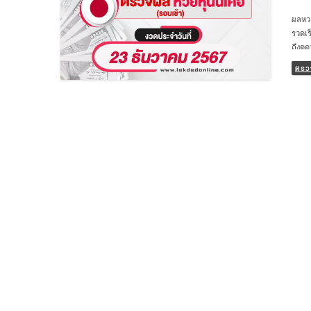
ผลหวย
รวดเร
ถึงด
ไทย แ
ตรว
20/12
20/12
เคอิบ
เคอิเ
หวยหุ
ติดตา