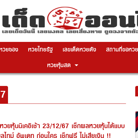
หวยซอง
หวยไทยรัฐ
เลขเด็ดหวยดัง
สถานที่ขอหว
หวยหุ้นสด
67
วยหุ้นนิเคอิเช้า 23/12/67 เช็กผลหวยหุ้นได้แบบ
ยลไทม์ อัพเดท ก่อนใคร เช็กฟรี ไม่เสียเงิน !!