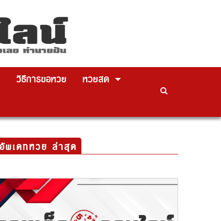
ย
วิธีการขอหวย
หวยสด
อัพเดทหวย ล่าสุด