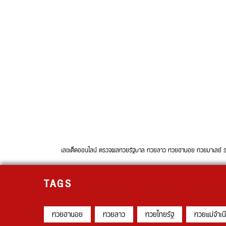
เลขเด็ดออนไลน์ ตรวจผลหวยรัฐบาล หวยลาว หวยฮานอย หวยมาเลย์ รวบรวม
TAGS
หวยฮานอย
หวยลาว
หวยไทยรัฐ
หวยแม่จำเน