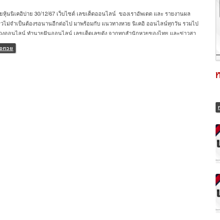
หุ้นนิเคอิบ่าย 30/12/67 เว็บไซต์ เลขเด็ดออนไลน์ ของเราอัพเดต และ รายงานผล
็วไม่จำเป็นต้องรอนานอีกต่อไป มาพร้อมกับ แนวทางหวย นิเคอิ ออนไลน์ทุกวัน รวมไป
ูดวงออนไลน์ ทำนายฝันออนไลน์ เลขเด็ดเลขดัง จากทุกสำนักหวยของไทย และข่าวสา
ๆอีกมากมาย ผลหวยหุ้นนิเคอิบ่าย 30/12/67 ผลหวยหุ้นนิเคอิบ่าย 27/12/67 เช็กผลหวย
จหวย
บบเรียลไทม์ รวดเร็วทันใจ ได้ฟรี ไม่เสียเงิน ผลหวยหุ้นนิเคอิเช้า 27/12/67 เช็กผลหวย
ด้แบบเรียลไทม์ อัพเดท ก่อนใคร เช็กฟรี ไม่เสียเงิน !! ผลหวยหุ้นนิเคอิบ่าย 26/12/67 เช็ก
หุ้นแบบเรียลไทม์ รวดเร็วทันใจ ได้ฟรี ไม่เสียเงิน ผลหวยหุ้นนิเคอิเช้า 26/12/67 เช็ก
หุ้นได้แบบเรียลไทม์ อัพเดท ก่อนใคร เช็กฟรี ไม่เสียเงิน !! ผลหวยหุ้นนิเคอิบ่าย
/67 เช็กผลหวยหุ้นแบบเรียลไทม์ รวดเร็วทันใจ ได้ฟรี ไม่เสียเงิน ฝาก ติดตาม ข่าวสาร
ๆ รวมทั้ง ผลหวย เเละ เเนวทาง หวย ต่าง ๆ […]