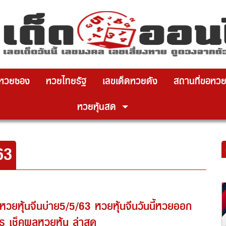
หวยซอง
หวยไทยรัฐ
เลขเด็ดหวยดัง
สถานที่ขอหว
หวยหุ้นสด
63
วยหุ้นจีนบ่าย5/5/63 หวยหุ้นจีนวันนี้หวยออก
ร เช็คผลหวยหุ้น ล่าสุด