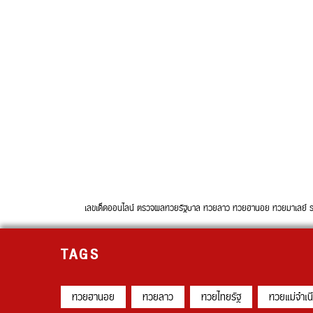
เลขเด็ดออนไลน์ ตรวจผลหวยรัฐบาล หวยลาว หวยฮานอย หวยมาเลย์ รวบรวม
TAGS
หวยฮานอย
หวยลาว
หวยไทยรัฐ
หวยแม่จำเน