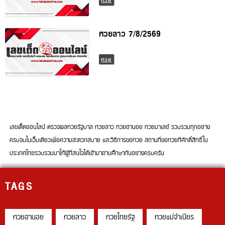
หวย
หวยลาว 7/8/2569
หวย
เลขเด็ดออนไลน์ ตรวจผลหวยรัฐบาล หวยลาว หวยฮานอย หวยมาเลย์ รวบรวมทุกอย่าง
ครบจบในเว็บเดียวเพื่อความสะดวกสบาย และวิธีการขอหวย สถานที่ขอหวยที่ศักดิ์สิทธิ์ใน
ประเทศไทยรวบรวมมาให้ผู้ที่สนใจได้เข้ามาอ่านศึกษากันอย่างครบครัน
TAGS
หวยฮานอย
หวยลาว
หวยไทยรัฐ
หวยแม่จำเนียร