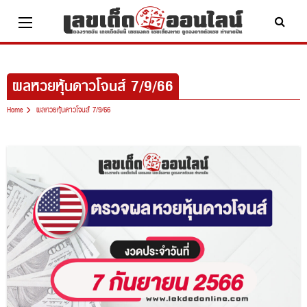
Skip
to
content
ผลหวยหุ้นดาวโจนส์ 7/9/66
Home
ผลหวยหุ้นดาวโจนส์ 7/9/66