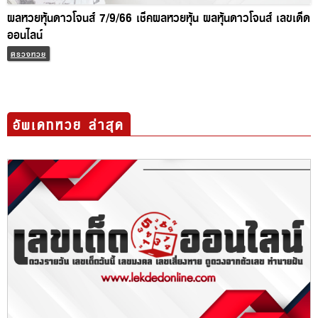
ผลหวยหุ้นดาวโจนส์ 7/9/66 เช็คผลหวยหุ้น ผลหุ้นดาวโจนส์ เลขเด็ด
ออนไลน์
ตรวจหวย
อัพเดทหวย ล่าสุด