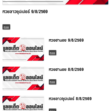
หวยลาวซุปเปอร์ 9/8/2569
หวย
หวยฮานอย 9/8/2569
หวย
หวยฮานอย 8/8/2569
หวย
หวยลาวซุปเปอร์ 8/8/2569