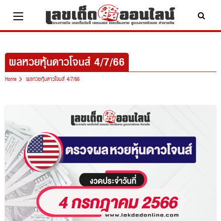
Skip
to
content
ผลหวยหุ้นดาวโจนส์ 4/7/66
Home
ผลหวยหุ้นดาวโจนส์ 4/7/66