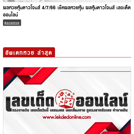
ผลหวยหุ้นดาวโจนส์ 4/7/66 เช็คผลหวยหุ้น ผลหุ้นดาวโจนส์ เลขเด็ด
ออนไลน์
ตรวจหวย
อัพเดทหวย ล่าสุด