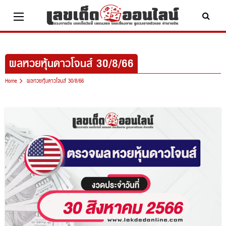
Skip
to
content
ผลหวยหุ้นดาวโจนส์ 30/8/66
Home
ผลหวยหุ้นดาวโจนส์ 30/8/66