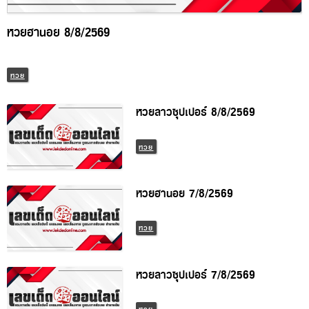
หวยฮานอย 8/8/2569
หวย
หวยลาวซุปเปอร์ 8/8/2569
หวย
หวยฮานอย 7/8/2569
หวย
หวยลาวซุปเปอร์ 7/8/2569