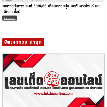
ผลหวยหุ้นดาวโจนส์ 30/8/66 เช็คผลหวยหุ้น ผลหุ้นดาวโจนส์ เลข
เด็ดออนไลน์
ตรวจหวย
อัพเดทหวย ล่าสุด