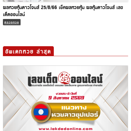
ผลหวยหุ้นดาวโจนส์ 25/8/66 เช็คผลหวยหุ้น ผลหุ้นดาวโจนส์ เลข
เด็ดออนไลน์
ตรวจหวย
อัพเดทหวย ล่าสุด